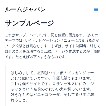
内
容
ルームジャパン
Main
を
ス
サンプルページ
Men
キ
ッ
これはサンプルページです。同じ位置に固定され、(多くの
プ
テーマでは) サイトナビゲーションメニューに含まれる点が
ブログ投稿とは異なります。まずは、サイト訪問者に対して
自分のことを説明する自己紹介ページを作成するのが一般的
です。たとえば以下のようなものです。
はじめまして。昼間はバイク便のメッセンジャー
として働いていますが、俳優志望でもあります。
これは僕のサイトです。ロサンゼルスに住み、ジ
ャックという名前のかわいい犬を飼っています。
好きなものはピニャコラーダ、そして通り雨に濡
れること。